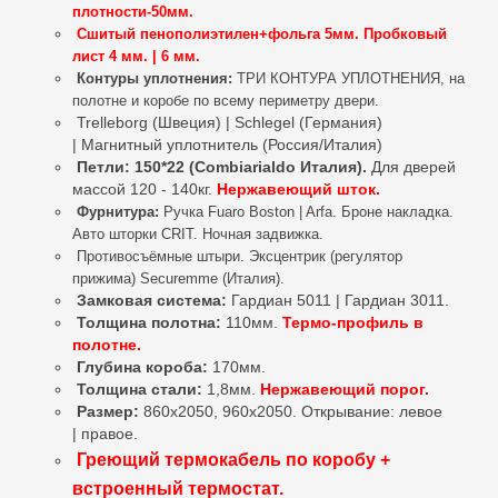
плотности-50мм.
Сшитый пенополиэтилен+фольга 5мм. Пробковый
лист 4 мм. | 6 мм.
Контуры уплотнения:
ТРИ КОНТУРА УПЛОТНЕНИЯ, на
полотне и коробе по всему периметру двери.
Trelleborg (Швеция) | Schlegel (Германия)
| Магнитный уплотнитель (Россия/Италия)
Петли: 150*22 (Combiarialdo Италия).
Для дверей
массой 120 - 140кг.
Нержавеющий шток.
Фурнитура:
Ручка Fuaro Boston | Arfa. Броне накладка.
Авто шторки CRIT.
Ночная задвижка.
Противосъёмные штыри. Эксцентрик (регулятор
прижима) Securemme (Италия).
Замковая система:
Гардиан 5011 | Гардиан 3011.
Толщина полотна:
110мм.
Термо-профиль в
полотне.
Глубина короба:
170мм.
Толщина стали:
1,8мм.
Нержавеющий порог.
Размер:
860х2050, 960х2050. Открывание: левое
| правое.
Греющий термокабель по коробу +
встроенный термостат.