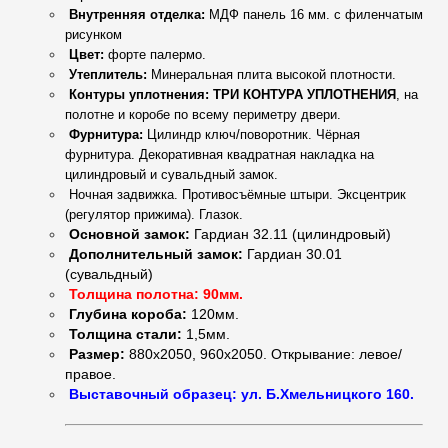
Внутренняя отделка
:
МДФ панель 16 мм. с филенчатым
рисунком
Цвет:
форте палермо
.
Утеплитель
:
Минеральная плита высокой плотности.
Контуры уплотнения:
ТРИ КОНТУРА УПЛОТНЕНИЯ
, на
полотне и коробе по всему периметру двери.
Фурнитура:
Цилиндр ключ/поворотник. Чёрная
фурнитура. Декоративная квадратная накладка на
цилиндровый и сувальдный замок.
Ночная задвижка. Противосъёмные штыри. Эксцентрик
(регулятор прижима). Глазок.
Основной замок:
Гардиан 32.11 (цилиндровый)
Дополнительный замок:
Гардиан 30.01
(сувальдный)
Толщина полотна: 90мм.
Глубина короба:
120мм.
Толщина стали:
1,5мм.
Размер:
880х2050, 960х2050. Открывание: левое/
правое.
Выставочный образец: ул. Б.Хмельницкого 160
.