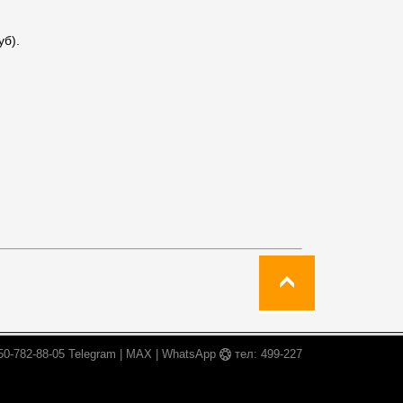
уб).
50-782-88-05 Telegram | MAX | WhatsApp
тел: 499-227