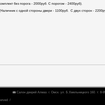
омплект без порога - 2000руб. С порогом - 2400руб).
(Наличник с одной стороны двери - 1100руб. С двух сторон - 2200р
Салон дверей Алмаз. г. Омск. ул. Б.Хмельницкого 160. т: 8-9
erved. /