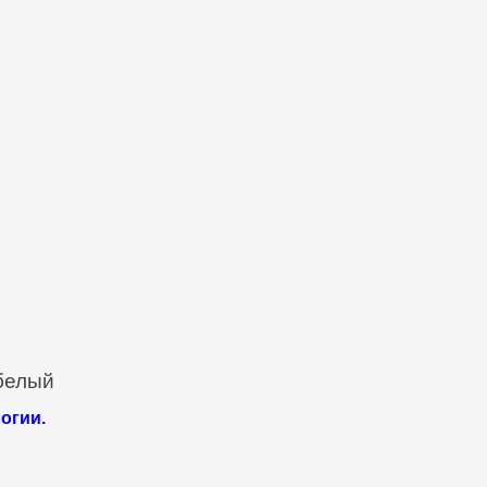
белый
огии.