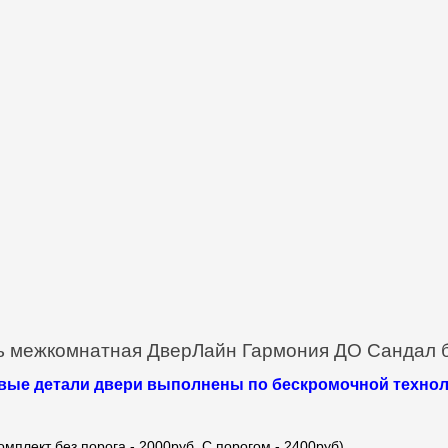
ь межкомнатная ДверЛайн Гармония ДО Сандал 
вые детали двери выполнены по бескромочной технол
омплект без порога - 2000руб. С порогом - 2400руб).